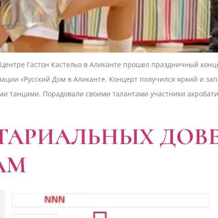
 Центре Гастон Кастельо в Аликанте прошел праздничный кон
иации «Русский Дом в Аликанте. Концерт получился яркий и за
и танцами. Порадовали своими талантами участники акробатич
ТАРИАЛЬНЫХ ДОВ
АМ