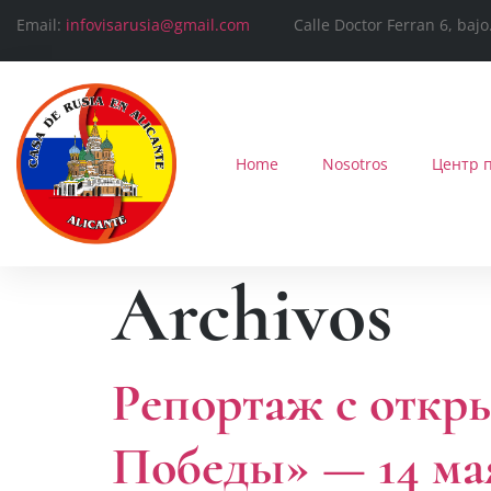
Email:
infovisarusia@gmail.com
Calle Doctor Ferran 6, bajo. 
Home
Nosotros
Центр 
Archivos
Репортаж с откр
Победы» — 14 мая