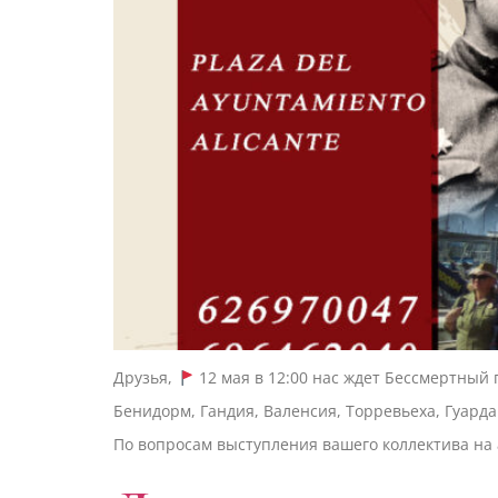
Друзья,
12 мая в 12:00 нас ждет Бессмертный 
Бенидорм, Гандия, Валенсия, Торревьеха, Гуарда
По вопросам выступления вашего коллектива на 