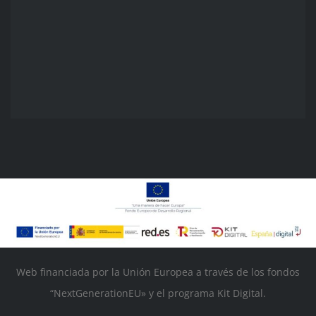
Web financiada por la Unión Europea a través de los fondos
“NextGenerationEU» y el programa Kit Digital.