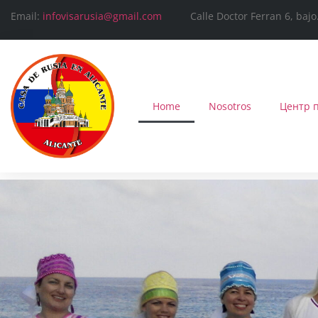
Email:
infovisarusia@gmail.com
Calle Doctor Ferran 6, bajo. 
Home
Nosotros
Центр 