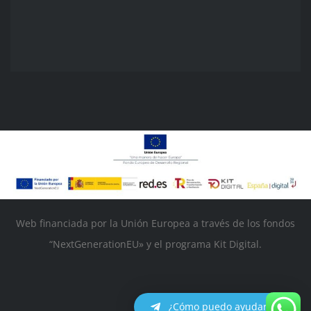
Web financiada por la Unión Europea a través de los fondos
“NextGenerationEU» y el programa Kit Digital.
¿Cómo puedo ayudarte?